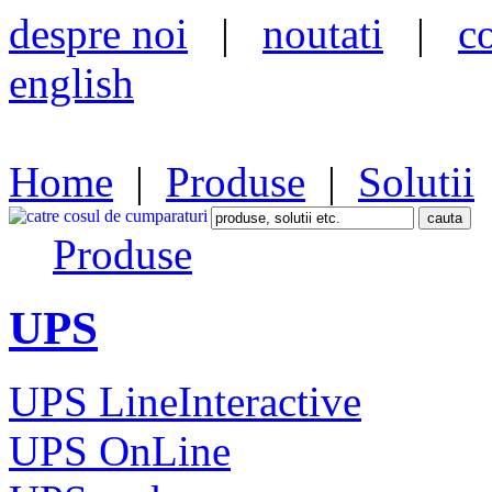
despre noi
|
noutati
|
c
english
Home
|
Produse
|
Solutii
Produse
UPS
UPS LineInteractive
UPS OnLine