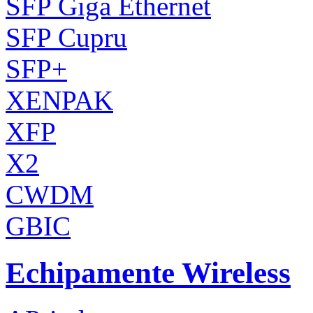
SFP Giga Ethernet
SFP Cupru
SFP+
XENPAK
XFP
X2
CWDM
GBIC
Echipamente Wireless