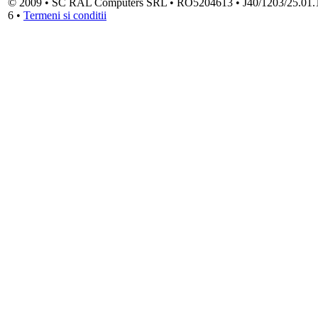
© 2009 • SC RAL Computers SRL • RO5204613 • J40/1203/25.01.1994
6 •
Termeni si conditii