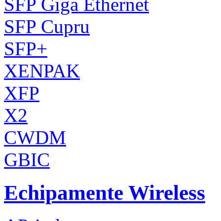
SFP Giga Ethernet
SFP Cupru
SFP+
XENPAK
XFP
X2
CWDM
GBIC
Echipamente Wireless