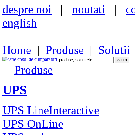
despre noi
|
noutati
|
c
english
Home
|
Produse
|
Solutii
Produse
UPS
UPS LineInteractive
UPS OnLine