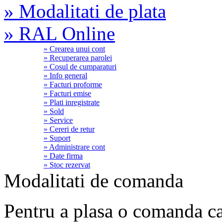
» Modalitati de plata
» RAL Online
» Crearea unui cont
» Recuperarea parolei
» Cosul de cumparaturi
» Info general
» Facturi proforme
» Facturi emise
» Plati inregistrate
» Sold
» Service
» Cereri de retur
» Suport
» Administrare cont
» Date firma
» Stoc rezervat
Modalitati de comanda
Pentru a plasa o comanda ca