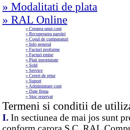
» Modalitati de plata
» RAL Online
» Crearea unui cont
» Recuperarea parolei
» Cosul de cumparaturi
» Info general
» Facturi proforme
» Facturi emise
» Plati inregistrate
» Sold
» Service
» Cereri de retur
» Suport
» Administrare cont
» Date firma
» Stoc rezervat
Termeni si conditii de utiliz
I.
In sectiunea de mai jos sunt pre
conform carora S.C. RAL Comput