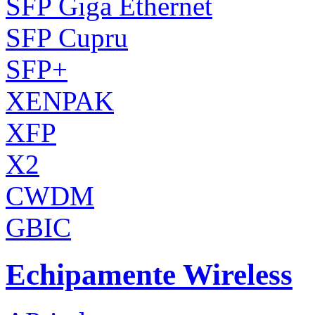
SFP Giga Ethernet
SFP Cupru
SFP+
XENPAK
XFP
X2
CWDM
GBIC
Echipamente Wireless