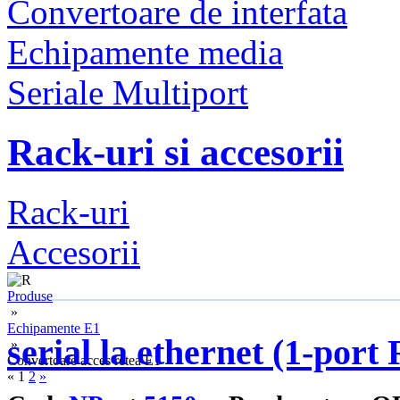
Convertoare de interfata
Echipamente media
Seriale Multiport
Rack-uri si accesorii
Rack-uri
Accesorii
Produse
»
Echipamente E1
serial la ethernet (1-po
»
Convertoare acces retea E1
«
1
2
»