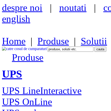
despre noi
|
noutati
|
c
english
Home
|
Produse
|
Solutii
Produse
UPS
UPS LineInteractive
UPS OnLine