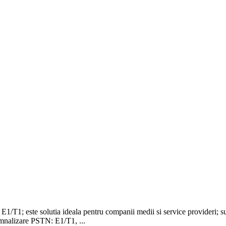
E1/T1; este solutia ideala pentru companii medii si service provideri; s
alizare PSTN: E1/T1, ...