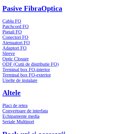
Pasive FibraOptica
Cablu FO
Patchcord FO
Pigtail FO
Conectori FO
Atenuatori FO
Adaptori FO
Sleeve
Optic Closure
ODF (Cutii de distributie FO)
Terminal box FO-interior
Terminal box FO-exterior
Unelte de instalare
Altele
Placi de retea
Convertoare de interfata
Echipamente media
Seriale Multiport