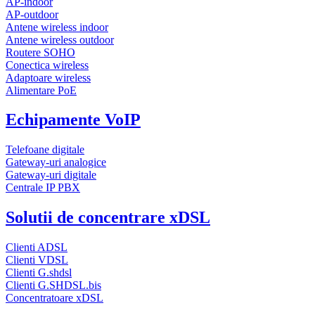
AP-indoor
AP-outdoor
Antene wireless indoor
Antene wireless outdoor
Routere SOHO
Conectica wireless
Adaptoare wireless
Alimentare PoE
Echipamente VoIP
Telefoane digitale
Gateway-uri analogice
Gateway-uri digitale
Centrale IP PBX
Solutii de concentrare xDSL
Clienti ADSL
Clienti VDSL
Clienti G.shdsl
Clienti G.SHDSL.bis
Concentratoare xDSL