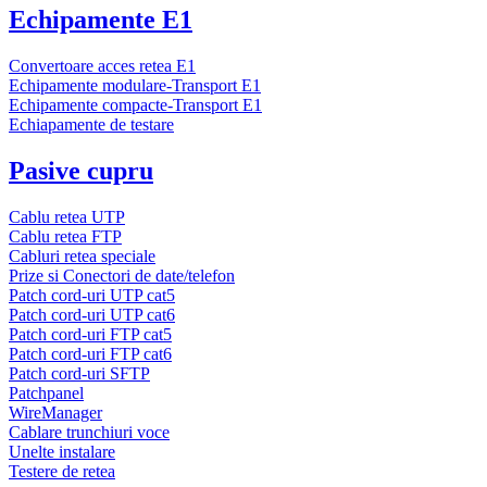
Echipamente E1
Convertoare acces retea E1
Echipamente modulare-Transport E1
Echipamente compacte-Transport E1
Echiapamente de testare
Pasive cupru
Cablu retea UTP
Cablu retea FTP
Cabluri retea speciale
Prize si Conectori de date/telefon
Patch cord-uri UTP cat5
Patch cord-uri UTP cat6
Patch cord-uri FTP cat5
Patch cord-uri FTP cat6
Patch cord-uri SFTP
Patchpanel
WireManager
Cablare trunchiuri voce
Unelte instalare
Testere de retea