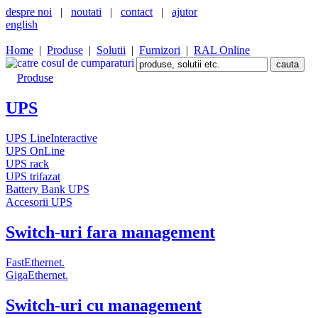
despre noi
|
noutati
|
contact
|
ajutor
english
Home
|
Produse
|
Solutii
|
Furnizori
|
RAL Online
Produse
UPS
UPS LineInteractive
UPS OnLine
UPS rack
UPS trifazat
Battery Bank UPS
Accesorii UPS
Switch-uri fara management
FastEthernet.
GigaEthernet.
Switch-uri cu management