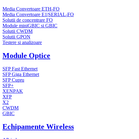
Media Convertoare ETH-FO
Media Convertoare E1|SERIAL-FO
Solutii de concentrare FO
Module miniGBIC si GBIC
Solutii CWDM
Solutii GPON
Testere si analizoare
Module Optice
SFP Fast Ethernet
SFP Giga Ethernet
SFP Cupru
SFP+
XENPAK
XFP
X2
CWDM
GBIC
Echipamente Wireless