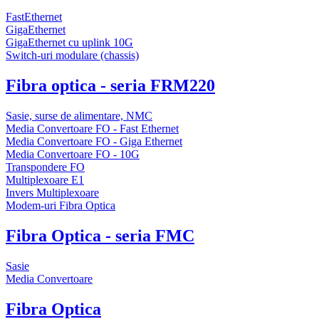
FastEthernet
GigaEthernet
GigaEthernet cu uplink 10G
Switch-uri modulare (chassis)
Fibra optica - seria FRM220
Sasie, surse de alimentare, NMC
Media Convertoare FO - Fast Ethernet
Media Convertoare FO - Giga Ethernet
Media Convertoare FO - 10G
Transpondere FO
Multiplexoare E1
Invers Multiplexoare
Modem-uri Fibra Optica
Fibra Optica - seria FMC
Sasie
Media Convertoare
Fibra Optica