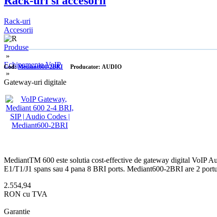
Rack-uri si accesorii
Rack-uri
Accesorii
Produse
»
Echipamente VoIP
Cod:
Mediant600-2BRI
Producator: AUDIO
»
Gateway-uri digitale
MediantTM 600 este solutia cost-effective de gateway digital VoIP Audi
E1/T1/J1 spans sau 4 pana 8 BRI ports. Mediant600-2BRI are 2 porturi B
2.554,94
RON cu TVA
Garantie