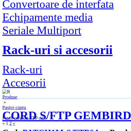
Convertoare de interfata
Echipamente media
Seriale Multiport
Rack-uri si accesorii
Rack-uri
Accesorii
Produse
»
Pasive cupru
CORD S/FTP GEMBIRD C
»
Patch cord-uri FTP cat6
«
1
2
»