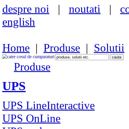
despre noi
|
noutati
|
c
english
Home
|
Produse
|
Solutii
Produse
UPS
UPS LineInteractive
UPS OnLine