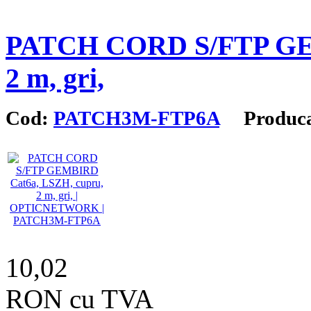
PATCH CORD S/FTP GEM
2 m, gri,
Cod:
PATCH3M-FTP6A
Produca
10,02
RON cu TVA