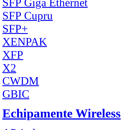
SFP Giga Ethernet
SFP Cupru
SFP+
XENPAK
XFP
X2
CWDM
GBIC
Echipamente Wireless