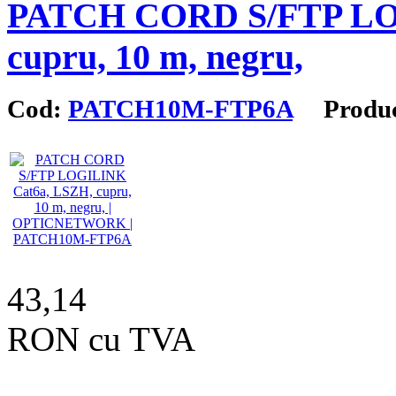
PATCH CORD S/FTP LO
cupru, 10 m, negru,
Cod:
PATCH10M-FTP6A
Produc
43,14
RON cu TVA