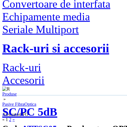
Convertoare de interfata
Echipamente media
Seriale Multiport
Rack-uri si accesorii
Rack-uri
Accesorii
Produse
»
Pasive FibraOptica
SC/PC 5dB
»
Atenuatori FO
«
1
2
»