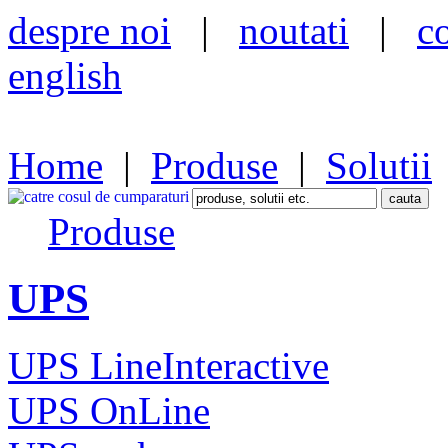
despre noi
|
noutati
|
c
english
Home
|
Produse
|
Solutii
Produse
UPS
UPS LineInteractive
UPS OnLine