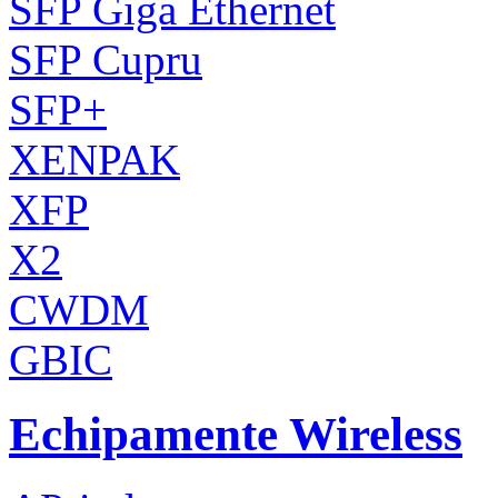
SFP Giga Ethernet
SFP Cupru
SFP+
XENPAK
XFP
X2
CWDM
GBIC
Echipamente Wireless