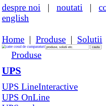
despre noi
|
noutati
|
c
english
Home
|
Produse
|
Solutii
Produse
UPS
UPS LineInteractive
UPS OnLine