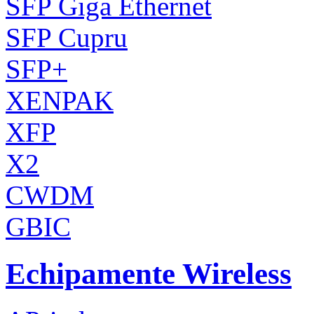
SFP Giga Ethernet
SFP Cupru
SFP+
XENPAK
XFP
X2
CWDM
GBIC
Echipamente Wireless