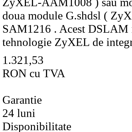
ZyXEL-AAM1008 ) sau m
doua module G.shdsl ( Zy
SAM1216 . Acest DSLAM re
tehnologie ZyXEL de integra
1.321,53
RON cu TVA
Garantie
24 luni
Disponibilitate