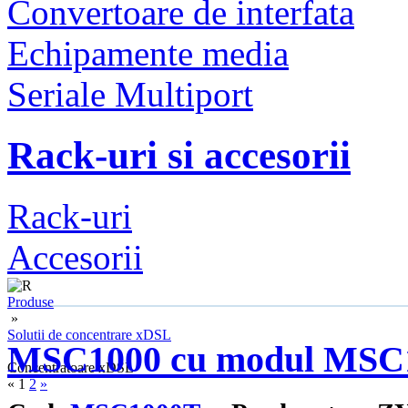
Convertoare de interfata
Echipamente media
Seriale Multiport
Rack-uri si accesorii
Rack-uri
Accesorii
Produse
»
Solutii de concentrare xDSL
MSC1000 cu modul MSC
»
Concentratoare xDSL
«
1
2
»