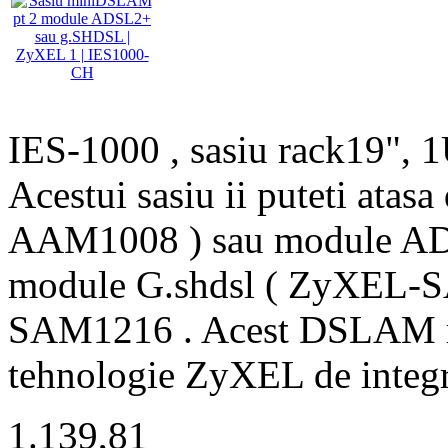
IES-1000 , sasiu rack19", 1
Acestui sasiu ii puteti at
AAM1008 ) sau module A
module G.shdsl ( ZyXEL-S
SAM1216 . Acest DSLAM re
tehnologie ZyXEL de integra
1.139,81