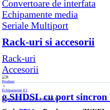
Convertoare de interfata
Echipamente media
Seriale Multiport
Rack-uri si accesorii
Rack-uri
Accesorii
Produse
»
Echipamente E1
g.SHDSL cu port sincron
»
Echipamente compacte-Transport E1