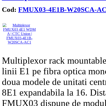
Cod:
FMUX03-4E1B-W20SCA-A
Multiplexor rack mountable
linii E1 pe fibra optica 
doua modele de unitati centr
8E1 expandabila la 16. Dis
FMUX03 dispune de modul