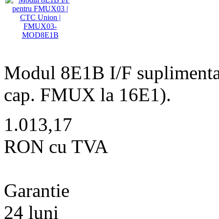
Modul 8E1B I/F supliment
cap. FMUX la 16E1).
1.013,17
RON cu TVA
Garantie
24 luni