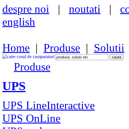
despre noi
|
noutati
|
c
english
Home
|
Produse
|
Solutii
Produse
UPS
UPS LineInteractive
UPS OnLine