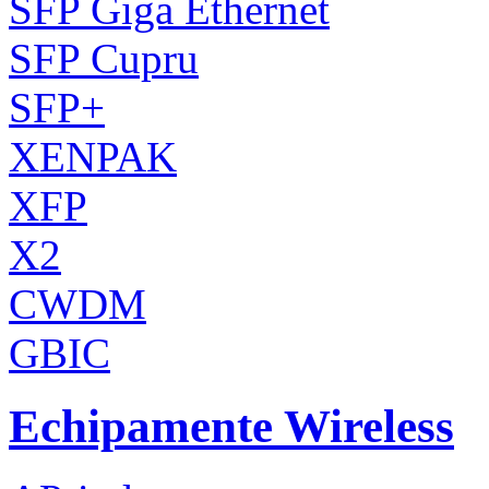
SFP Giga Ethernet
SFP Cupru
SFP+
XENPAK
XFP
X2
CWDM
GBIC
Echipamente Wireless