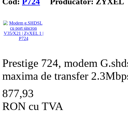
Cod:
P724
Producator: ZYXEL
Prestige 724, modem G.shdsl
maxima de transfer 2.3Mbp
877,93
RON cu TVA