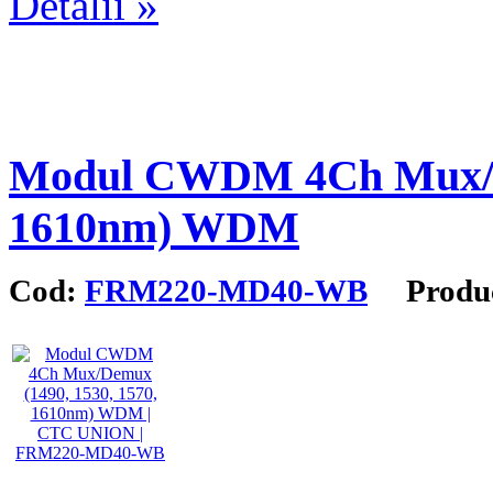
Detalii »
Modul CWDM 4Ch Mux/De
1610nm) WDM
Cod:
FRM220-MD40-WB
Produc