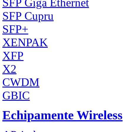
SFP Giga Ethernet
SFP Cupru
SFP+
XENPAK
XFP
X2
CWDM
GBIC
Echipamente Wireless