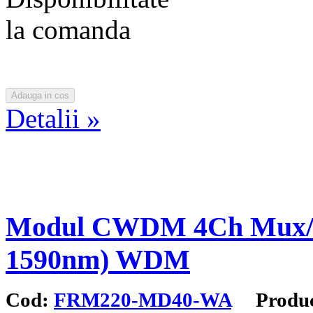
la comanda
Detalii »
Modul CWDM 4Ch Mux/De
1590nm) WDM
Cod:
FRM220-MD40-WA
Produc