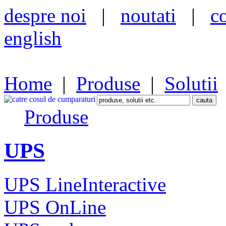
despre noi
|
noutati
|
c
english
Home
|
Produse
|
Solutii
Produse
UPS
UPS LineInteractive
UPS OnLine