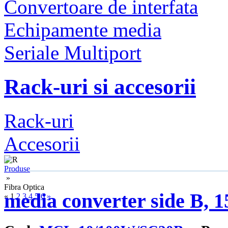
Convertoare de interfata
Echipamente media
Seriale Multiport
Rack-uri si accesorii
Rack-uri
Accesorii
Produse
»
Fibra Optica
media converter side B, 
«
1
2
3
4
5
6
»