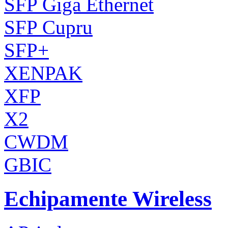
SFP Giga Ethernet
SFP Cupru
SFP+
XENPAK
XFP
X2
CWDM
GBIC
Echipamente Wireless