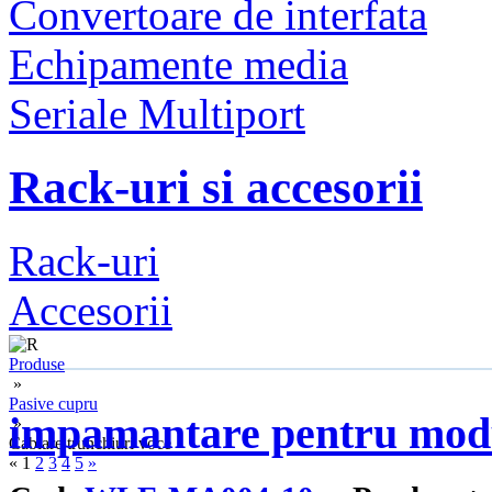
Convertoare de interfata
Echipamente media
Seriale Multiport
Rack-uri si accesorii
Rack-uri
Accesorii
Produse
»
Pasive cupru
impamantare pentru modu
»
Cablare trunchiuri voce
«
1
2
3
4
5
»