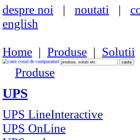
despre noi
|
noutati
|
c
english
Home
|
Produse
|
Solutii
Produse
UPS
UPS LineInteractive
UPS OnLine