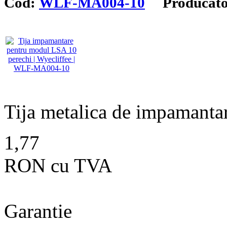
Cod:
WLF-MA004-10
Producato
Tija metalica de impamantar
1,77
RON cu TVA
Garantie