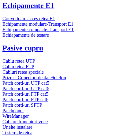
Echipamente E1
Convertoare acces retea E1
Echipamente modulare-Transport E1
Echipamente compacte-Transport E1
Echiapamente de testare
Pasive cupru
Cablu retea UTP
Cablu retea FTP
Cabluri retea speciale
Prize si Conectori de date/telefon
Patch cord-uri UTP cat5
Patch cord-uri UTP cat6
Patch cord-uri FTP cat5
Patch cord-uri FTP cat6
Patch cord-uri SFTP
Patchpanel
WireManager
Cablare trunchiuri voce
Unelte instalare
Testere de retea