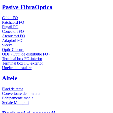
Pasive FibraOptica
Cablu FO
Patchcord FO
Pigtail FO
Conectori FO
Atenuatori FO
Adaptori FO
Sleeve
Optic Closure
ODF (Cutii de distributie FO)
Terminal box FO-interior
Terminal box FO-exterior
Unelte de instalare
Altele
Placi de retea
Convertoare de interfata
Echipamente media
Seriale Multiport