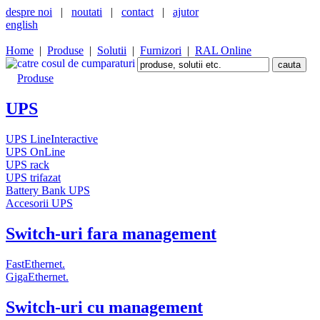
despre noi
|
noutati
|
contact
|
ajutor
english
Home
|
Produse
|
Solutii
|
Furnizori
|
RAL Online
Produse
UPS
UPS LineInteractive
UPS OnLine
UPS rack
UPS trifazat
Battery Bank UPS
Accesorii UPS
Switch-uri fara management
FastEthernet.
GigaEthernet.
Switch-uri cu management