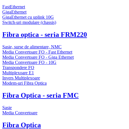
FastEthernet
GigaEthernet
GigaEthernet cu uplink 10G
Switch-uri modulare (chassis)
Fibra optica - seria FRM220
Sasie, surse de alimentare, NMC
Media Convertoare FO - Fast Ethernet
Media Convertoare FO - Giga Ethernet
Media Convertoare FO - 10G
Transpondere FO
Multiplexoare E1
Invers Multiplexoare
Modem-uri Fibra Optica
Fibra Optica - seria FMC
Sasie
Media Convertoare
Fibra Optica