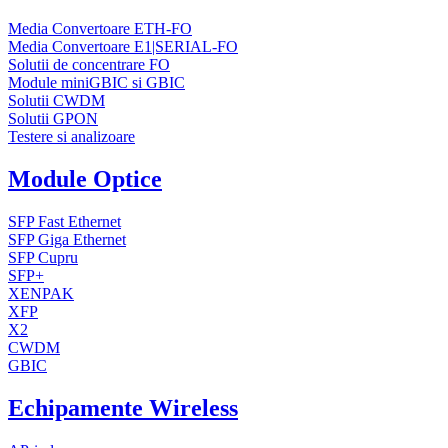
Media Convertoare ETH-FO
Media Convertoare E1|SERIAL-FO
Solutii de concentrare FO
Module miniGBIC si GBIC
Solutii CWDM
Solutii GPON
Testere si analizoare
Module Optice
SFP Fast Ethernet
SFP Giga Ethernet
SFP Cupru
SFP+
XENPAK
XFP
X2
CWDM
GBIC
Echipamente Wireless