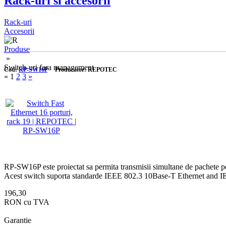
Rack-uri si accesorii
Rack-uri
Accesorii
Produse
»
Switch-uri fara management
Cod:
RP-SW16P
Producator: REPOTEC
«
1
2
3
»
RP-SW16P este proiectat sa permita transmisii simultane de pachete pe u
Acest switch suporta standarde IEEE 802.3 10Base-T Ethernet and 
196,30
RON cu TVA
Garantie