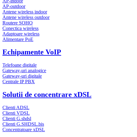
AP-indoor
AP-outdoor
Antene wireless indoor
Antene wireless outdoor
Routere SOHO
Conectica wireless
Adaptoare wireless
Alimentare PoE
Echipamente VoIP
Telefoane digitale
Gateway-uri analogice
Gateway-uri digitale
Centrale IP PBX
Solutii de concentrare xDSL
Clienti ADSL
Clienti VDSL
Clienti G.shdsl
Clienti G.SHDSL.bis
Concentratoare xDSL