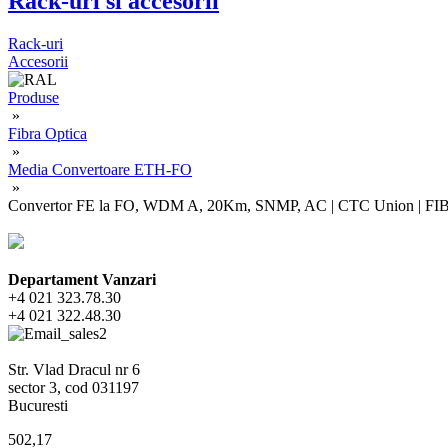
Rack-uri si accesorii
Rack-uri
Accesorii
Produse
»
Fibra Optica
»
Media Convertoare ETH-FO
»
Convertor FE la FO, WDM A, 20Km, SNMP, AC | CTC Union | F
Departament Vanzari
+4 021 323.78.30
+4 021 322.48.30
Str. Vlad Dracul nr 6
sector 3, cod 031197
Bucuresti
502,17