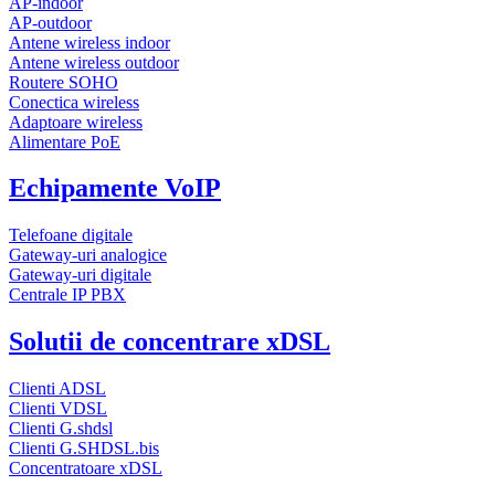
AP-indoor
AP-outdoor
Antene wireless indoor
Antene wireless outdoor
Routere SOHO
Conectica wireless
Adaptoare wireless
Alimentare PoE
Echipamente VoIP
Telefoane digitale
Gateway-uri analogice
Gateway-uri digitale
Centrale IP PBX
Solutii de concentrare xDSL
Clienti ADSL
Clienti VDSL
Clienti G.shdsl
Clienti G.SHDSL.bis
Concentratoare xDSL