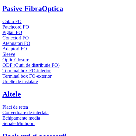
Pasive FibraOptica
Cablu FO
Patchcord FO
Pigtail FO
Conectori FO
Atenuatori FO
Adaptori FO
Sleeve
Optic Closure
ODF (Cutii de distributie FO)
Terminal box FO-interior
Terminal box FO-exterior
Unelte de instalare
Altele
Placi de retea
Convertoare de interfata
Echipamente media
Seriale Multiport