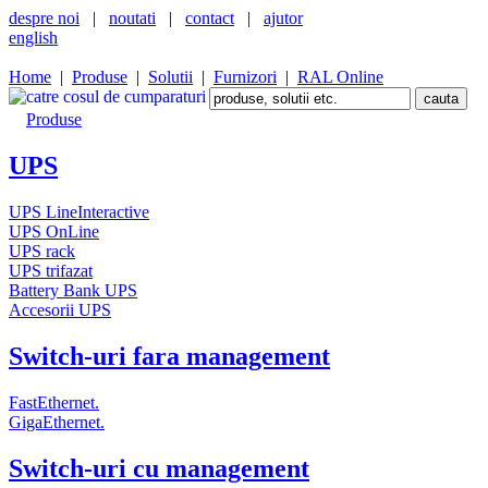
despre noi
|
noutati
|
contact
|
ajutor
english
Home
|
Produse
|
Solutii
|
Furnizori
|
RAL Online
Produse
UPS
UPS LineInteractive
UPS OnLine
UPS rack
UPS trifazat
Battery Bank UPS
Accesorii UPS
Switch-uri fara management
FastEthernet.
GigaEthernet.
Switch-uri cu management