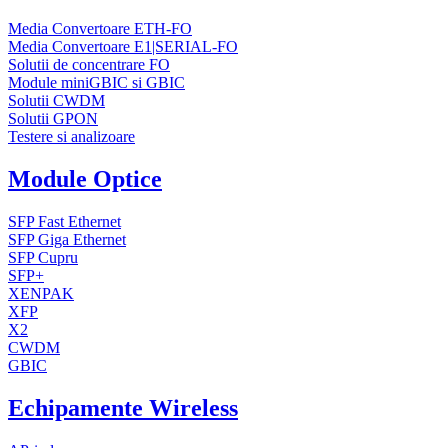
Media Convertoare ETH-FO
Media Convertoare E1|SERIAL-FO
Solutii de concentrare FO
Module miniGBIC si GBIC
Solutii CWDM
Solutii GPON
Testere si analizoare
Module Optice
SFP Fast Ethernet
SFP Giga Ethernet
SFP Cupru
SFP+
XENPAK
XFP
X2
CWDM
GBIC
Echipamente Wireless