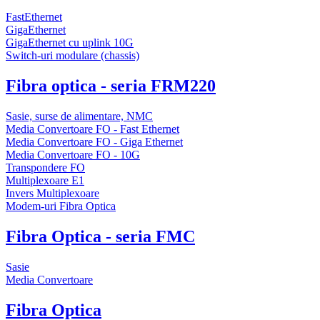
FastEthernet
GigaEthernet
GigaEthernet cu uplink 10G
Switch-uri modulare (chassis)
Fibra optica - seria FRM220
Sasie, surse de alimentare, NMC
Media Convertoare FO - Fast Ethernet
Media Convertoare FO - Giga Ethernet
Media Convertoare FO - 10G
Transpondere FO
Multiplexoare E1
Invers Multiplexoare
Modem-uri Fibra Optica
Fibra Optica - seria FMC
Sasie
Media Convertoare
Fibra Optica