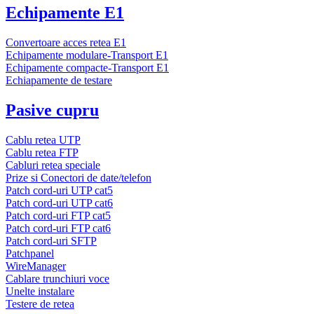
Echipamente E1
Convertoare acces retea E1
Echipamente modulare-Transport E1
Echipamente compacte-Transport E1
Echiapamente de testare
Pasive cupru
Cablu retea UTP
Cablu retea FTP
Cabluri retea speciale
Prize si Conectori de date/telefon
Patch cord-uri UTP cat5
Patch cord-uri UTP cat6
Patch cord-uri FTP cat5
Patch cord-uri FTP cat6
Patch cord-uri SFTP
Patchpanel
WireManager
Cablare trunchiuri voce
Unelte instalare
Testere de retea