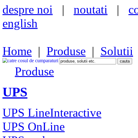
despre noi
|
noutati
|
c
english
Home
|
Produse
|
Solutii
Produse
UPS
UPS LineInteractive
UPS OnLine