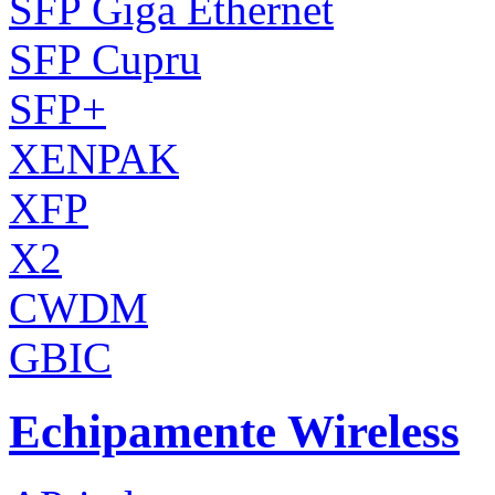
SFP Giga Ethernet
SFP Cupru
SFP+
XENPAK
XFP
X2
CWDM
GBIC
Echipamente Wireless